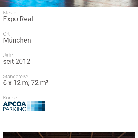
Messe
Expo Real
Ort
München
Jahr
seit 2012
Standgröße
6 x 12 m; 72 m²
Kunde