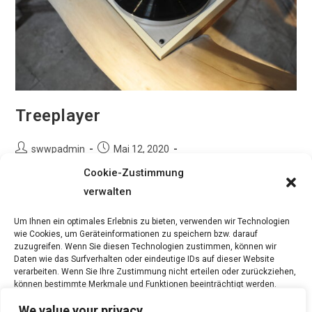
Treeplayer
Beitrags-
Beitrag
swwpadmin
Mai 12, 2020
Autor:
veröffentlicht:
Beitrags-
Interior Design
/
Möbel & Objekte
Cookie-Zustimmung
Kategorie:
verwalten
TREEPLAYER MÖBEL & OBJEKTE ZURÜCK ZU ALLEN
PROJEKTEN Weitere Projekte:
Um Ihnen ein optimales Erlebnis zu bieten, verwenden wir Technologien
wie Cookies, um Geräteinformationen zu speichern bzw. darauf
zuzugreifen. Wenn Sie diesen Technologien zustimmen, können wir
Treeplayer
Weiterlesen
Daten wie das Surfverhalten oder eindeutige IDs auf dieser Website
verarbeiten. Wenn Sie Ihre Zustimmung nicht erteilen oder zurückziehen,
können bestimmte Merkmale und Funktionen beeinträchtigt werden.
We value your privacy